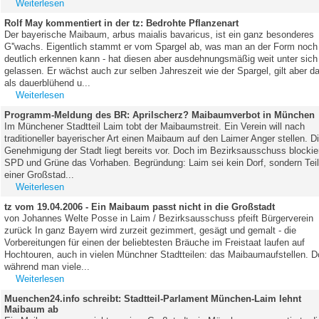
Weiterlesen
Rolf May kommentiert in der tz: Bedrohte Pflanzenart
Der bayerische Maibaum, arbus maialis bavaricus, ist ein ganz besonderes
G''wachs. Eigentlich stammt er vom Spargel ab, was man an der Form noch
deutlich erkennen kann - hat diesen aber ausdehnungsmäßig weit unter sich
gelassen. Er wächst auch zur selben Jahreszeit wie der Spargel, gilt aber d
als dauerblühend u...
Weiterlesen
Programm-Meldung des BR: Aprilscherz? Maibaumverbot in München
Im Münchener Stadtteil Laim tobt der Maibaumstreit. Ein Verein will nach
traditioneller bayerischer Art einen Maibaum auf den Laimer Anger stellen. D
Genehmigung der Stadt liegt bereits vor. Doch im Bezirksausschuss blockie
SPD und Grüne das Vorhaben. Begründung: Laim sei kein Dorf, sondern Tei
einer Großstad...
Weiterlesen
tz vom 19.04.2006 - Ein Maibaum passt nicht in die Großstadt
von Johannes Welte Posse in Laim / Bezirksausschuss pfeift Bürgerverein
zurück In ganz Bayern wird zurzeit gezimmert, gesägt und gemalt - die
Vorbereitungen für einen der beliebtesten Bräuche im Freistaat laufen auf
Hochtouren, auch in vielen Münchner Stadtteilen: das Maibaumaufstellen. 
während man viele...
Weiterlesen
Muenchen24.info schreibt: Stadtteil-Parlament München-Laim lehnt
Maibaum ab