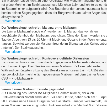
Ein Maibaum passe nicht zu einer Großstadt wie München, argumentierte di
rot-grüne Mehrheit im Bezirksausschuss München Laim und lehnte es es, d
im Stadtteil einer aufgestellt wird. Das Baureferat der Landeshauptstadt hatt
bereits seinen Segen gegeben, dass der Bürgerverein am Laimer Anger das
altbayerische P...
Weiterlesen
Der Werbespiegel schreibt: Maitanz ohne Maibaum
Die Laimer Maibaumfreunde e.V. werden am 1. Mai auf das von ihnen
geschätzte Symbol, den Maibaum, verzichten. Ohne den Baum werden sie
Tag der Arbeit von 13 bis 20 Uhr mit Musik und Gesang in den Wonnemonat
tanzen. Bewirtet werden die Maibaumfreunde im Biergarten des Kulturzentr
„Interim“. Der Bezirksausschu...
Weiterlesen
Der Werbespiegel schreibt: Kontrovers geführte Diskussion
Bezirksausschuss stimmt mehrheitlich gegen eine Maibaum-Aufstellung auf
dem Laimer Anger. Das Gezänk um einen Maibaum für Laim geht weiter.
Während der jüngsten Sitzung des Bezirksausschusses Laim (BA 25) stim
die Lokalpolitiker mehrheitlich gegen einen Maibaum auf dem Laimer Anger. 
CSU – Pro-Maibaum-F...
Weiterlesen
Verein Laimer Maibaumfreunde gegründet
Auf Einladung des Laimer BA-Mitgliedes Gerhard Krämer, der auch
Stellvertretender Vorsitzender der CSU Laim-Ost ist, haben sich am 15. Apri
2005 interessierte Laimer Bürger in der Gaststätte Panagos versammelt, u
einen Maibaumverein zu gründen. In Anwesenheit von Stadtrat Max Strasse