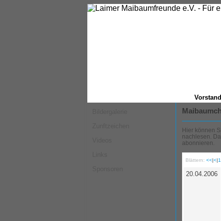
Vorstan
Maibaumch
Bildergalerie
Zunftzeichen
Hier können Si
nachlesen. Da
Videos
abonnieren.
Links
Blättern:
<<
|
<
|
Sponsoren
20.04.2006