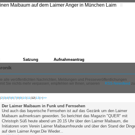
::
Start
d
Satzung
Aufnahmeantrag
ronik
e alle veröffentlichten Nachrichten, Meldungen und Presseveröffentlichungen
mit Sie nichts mehr verpassen, empfehlen wir Ihnen, unseren
RSS-Newsfeed
zu
1
|
2
|
3
|
4
|
5
|
6
|
7
|
8
|
9
|
10
|
11
|
12
|
13
|
>
|
>>
Der Laimer Maibaum in Funk und Fernsehen
Und auch das bayerische Fernsehen ist auf das Gezänk um den Laimer
Maibaum aufmerksam geworden. So berichtet das Magazin "QUER" mit
Christoph Süß heute abend um 20.15 Uhr über den Laimer Maibaum, die
Initiatoren vom Verein Laimer Maibaumfreunde und über den Stand der Ding
auf dem Laimer Anger.Die Wieder...