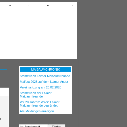
seite
::
Kontakt
::
Anfahrt
::
Impressum
::
MAIBAUMCHRONIK
Stammtisch Laimer Maibaumfreunde
Maifest 2026 auf dem Laimer Anger
Vereinssitzung am 26.02.2026
Stammtisch der Laimer
Maibaumfreunde
Vor 20 Jahren: Verein Laimer
Maibaumfreunde gegründet
Alle Meldungen anzeigen
e