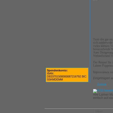
Trotz des gar ni
sich mittlerweil
vielen kleinen V
bevorstehende W
Auer Dreigesang
Verkaufsstand fü
Der Renner für 
Laimer Puppensc
Spendenkonto:
Impressionen vo
IBAN:
DE03701500000087216792 BIC:
Eingetragen a
SSKMDEMM
Zurück
Alle Laimer M
einfach auf d
Intern