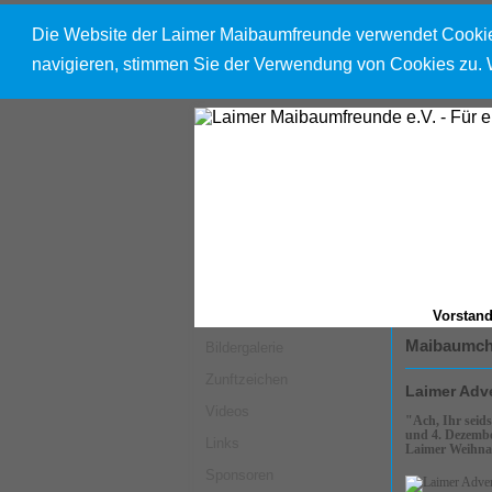
Die Website der Laimer Maibaumfreunde verwendet Cookies
navigieren, stimmen Sie der Verwendung von Cookies zu. W
Vorstan
Maibaumch
Bildergalerie
Zunftzeichen
Laimer Adv
Videos
"Ach, Ihr seids
und 4. Dezembe
Links
Laimer Weihnac
Sponsoren