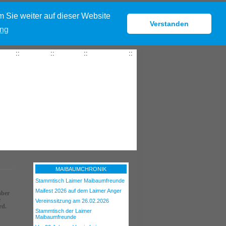
 Sie weiter auf dieser Website
Verstanden
ung
seite
::
Kontakt
::
Anfahrt
::
Impressum
::
MAIBAUMCHRONIK
Stammtisch Laimer Maibaumfreunde
Maifest 2026 auf dem Laimer Anger
mber
e
Vereinssitzung am 26.02.2026
rd.
Stammtisch der Laimer
Maibaumfreunde
n