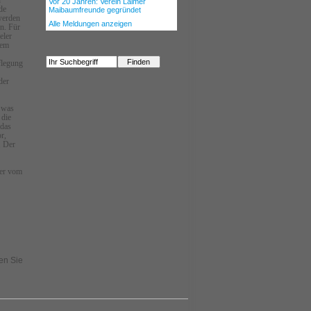
Vor 20 Jahren: Verein Laimer
de
Maibaumfreunde gegründet
 werden
Alle Meldungen anzeigen
n. Für
eler
dem
flegung
der
, was
 die
 das
r,
. Der
ter vom
en Sie