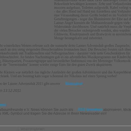
Rekordzeit bewältigen konnten. Zelte und Verkaufsstän
mussten aufgebaut, Toiletten aufgestellt, Kabel verlegt
- das alles Hand ind Hand mit Austellern und Verkäufer
eine Veranstaltung dieser Größe bedarf es im Vorfeld vi
Genehmigungen - sogar das Illuminieren der Eibe auf 
Laimer Anger konnten die Maibaumfeunde gegen viele
Widerstände durchboxen. Und natürlich muss die Verp
der vielen Besucher sichergestellt werden, also wurden
Glühwein, Kinderpunsch und Bratwürste in ausreichen
Menge herangekarrt und zubereitet.
cht winterlichen Wetters erfreute sich die nunmehr dritte Laimer Adventsdult großen Zuspruchs
e auch an den stetig steigenden Besucherzahlen festmachen lässt. Die Besucher freuten sich über
erkaufsstände mit Traditionellem und Selbstgemachten - darunter viele nette Geschenkideen für
eihnachtsfest. An beiden Nachmittagen gab es ein adventliches Musikprogramm mit Kindercho
, Bläserquartett, Posaunengruppe und besinnlicher Stubnmusi von der Menzinger Volksmusik
r die "Sternstunden" konnte wieder einige Euro für den guten Zweck akquirieren.
die Kleinen war natürlich das tägliche Anzünden der großen Adventskerze und das Kasperlthea
hrank. Und am Sonntag kam sogar schonmal der Nikolaus auf einen Sprung vorbei!
n der Laimer Adventsdult 2011 gibt unserer
Bildergalerie
.
m 13.12.2011
aibaumfreunde e.V. News können Sie auch als
RSS Newsfeed
abonnieren, klick
as XML-Symbol und tragen Sie die Adresse in Ihren Newsreader ein!
Weiterempfehlen