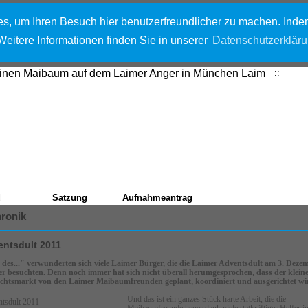
, um Ihren Besuch hier benutzerfreundlicher zu machen. Indem
eitere Informationen finden Sie in unserer
Datenschutzerklär
::
Start
d
Satzung
Aufnahmeantrag
ronik
entsdult 2011
 des..." verwunderten sich viele Laimer Bürger, die die Laimer Adventsdult am 3. Deze
r besuchten. Denn noch immer hat sich nicht überall herumgesprochen, dass der klein
htsmarkt von den Laimer Maibaumfreunden geplant, koordiniert und ausgerichtet wi
Und das ist ein ganzes Stück harte Arbeit, die die
Maibaumfreunde heuer dank vieler tatkräftiger Helfer i