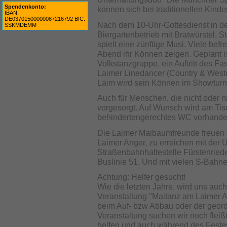
Spendenkonto:
können sich bei traditionellen Kind
IBAN:
DE03701500000087216792 BIC:
Nach dem 10-Uhr-Gottesdienst in der 
SSKMDEMM
Biergartenbetrieb mit Bratwürstel, S
spielt eine zünftige Musi. Viele be
Abend ihr Können zeigen. Geplant ist
Volkstanzgruppe, ein Auftritt des Fas
Laimer Linedancer (Country & Wes
Laim wird sein Können im Showturne
Auch für Menschen, die nicht oder n
vorgesorgt. Auf Wunsch wird am Tisc
behindertengerechtes WC vorhande
Die Laimer Maibaumfreunde freuen 
Laimer Anger, zu erreichen mit der
Straßenbahnhaltestelle Fürstenriede
Buslinie 51. Und mit vielen S-Bahn
Achtung: Helfer gesucht!
Wie die letzten Jahre, wird uns auch
Veranstaltung "Maitanz am Laimer A
beim Auf- bzw Abbau oder der geor
Veranstaltung suchen wir noch fleiß
helfen und auch während des Festes