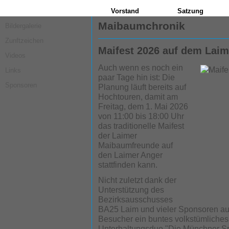
Vorstand
Satzung
Maibaumchronik
Bildergalerie
Zunftzeichen
Maifest 2026 auf dem Laim
Videos
Auch wenn es noch ein
Links
paar Tage hin ist: Die
Sponsoren
Planung läuft bereits auf
Hochtouren, damit am
Freitag, dem 1. Mai 2026
von 11:00 bis 18:00 Uhr
das traditionelle Maifest
der Laimer
Maibaumfreunde auf
den Laimer Anger
stattfinden kann.
Nicht zuletzt dank der
Unterstützung des
Bezirksausschusses
BA25 Laim und vieler Sponsoren aus
Besucher ein buntes volkstümliches
Unterhaltungsduo "Die Münchner Sp